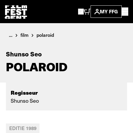
MY FFG
...
film
polaroid
Shunso Seo
POLAROID
Regisseur
Shunso Seo
EDITIE 1989