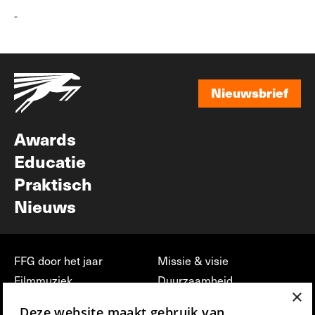
-
Nieuwsbrief
Nieuwsbrief
Awards
Educatie
Praktisch
Nieuws
FFG door het jaar
Missie & visie
Filmmuziek
Duurzaamheid
×
Partners
Jobs, stages &
Deze website maakt gebruik van