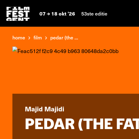
07
18 okt '26
53ste editie
home
film
pedar (the ...
Majid Majidi
PEDAR (THE FA