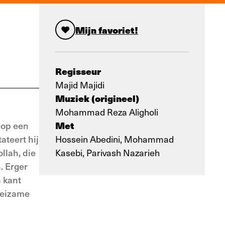
Mijn favoriet!
Regisseur
Majid Majidi
Muziek (origineel)
Mohammad Reza Aligholi
Met
 op een
ateert hij
Hossein Abedini, Mohammad
llah, die
Kasebi, Parivash Nazarieh
. Erger
n kant
oeizame