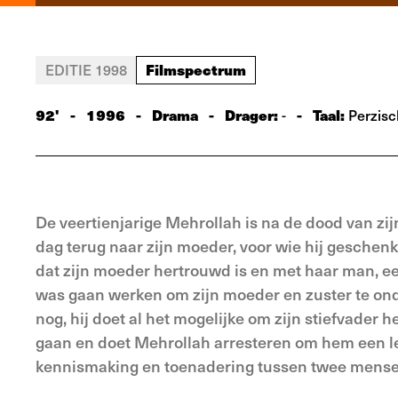
Filmspectrum
EDITIE 1998
92'
-
1996
-
Drama
-
Drager:
-
Taal:
-
Perzisc
De veertienjarige Mehrollah is na de dood van zi
dag terug naar zijn moeder, voor wie hij geschenk
dat zijn moeder hertrouwd is en met haar man, ee
was gaan werken om zijn moeder en zuster te ond
nog, hij doet al het mogelijke om zijn stiefvader h
gaan en doet Mehrollah arresteren om hem een le
kennismaking en toenadering tussen twee mense