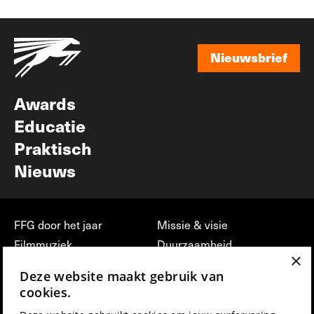
Nieuwsbrief
Nieuwsbrief
Awards
Educatie
Praktisch
Nieuws
FFG door het jaar
Missie & visie
Filmmuziek
Duurzaamheid
×
Partners
Jobs, stages &
Deze website maakt gebruik van
vrijwilligerswerk bij FFG
Press & Industry
cookies.
Contact
Film indienen