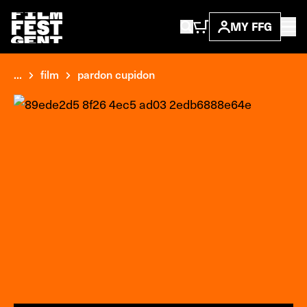
MY FFG
...
film
pardon cupidon