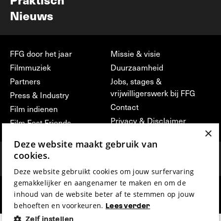
Nieuws
FFG door het jaar
Missie & visie
Filmmuziek
Duurzaamheid
Partners
Jobs, stages &
vrijwilligerswerk bij FFG
Press & Industry
Contact
Film indienen
Privacy & Disclaimer
Film Fest Friends
×
Deze website maakt gebruik van
cookies.
Deze website gebruikt cookies om jouw surfervaring
gemakkelijker en aangenamer te maken en om de
inhoud van de website beter af te stemmen op jouw
hosted by
made by
behoeften en voorkeuren.
Lees verder
Zelf instellen