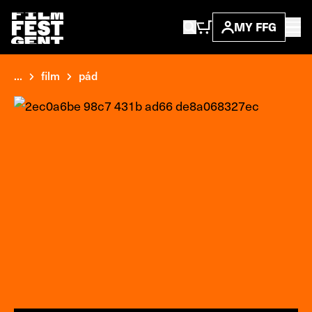
MY FFG
...
film
pád