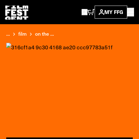
MY FFG
...
film
on the ...