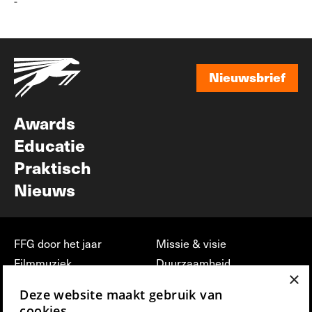
-
Nieuwsbrief
Nieuwsbrief
Awards
Educatie
Praktisch
Nieuws
FFG door het jaar
Missie & visie
Filmmuziek
Duurzaamheid
×
Partners
Jobs, stages &
Deze website maakt gebruik van
vrijwilligerswerk bij FFG
Press & Industry
cookies.