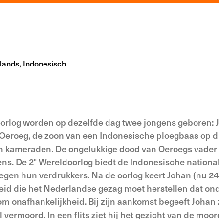
ands, Indonesisch
 oorlog worden op dezelfde dag twee jongens geboren: 
Oeroeg, de zoon van een Indonesische ploegbaas op d
en kameraden. De ongelukkige dood van Oeroegs vader 
ens. De 2° Wereldoorlog biedt de Indonesische nationa
egen hun verdrukkers. Na de oorlog keert Johan (nu 24
heid die het Nederlandse gezag moet herstellen dat on
m onafhankelijk­heid. Bij zijn aankomst begeeft Johan 
l vermoord. In een flits ziet hij het gezicht van de moo