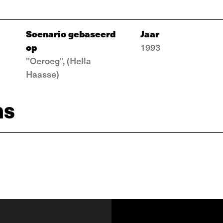
Scenario gebaseerd
Jaar
op
1993
''Oeroeg'', (Hella
Haasse)
ns