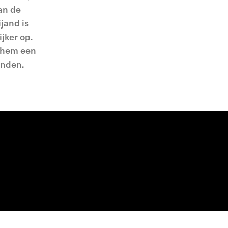
an de
ijand is
jker op.
t hem een
inden.