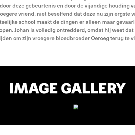
door deze gebeurtenis en door de vijan­dige houding v
oegere vriend, niet beseffend dat deze nu zijn ergste v
selijke school maakt de dingen er alleen maar gevaarli
lopen. Johan is volledig ontred­derd, omdat hij weet da
rijden om zijn vroegere bloedbroeder Oeroeg terug te v
IMAGE GALLERY