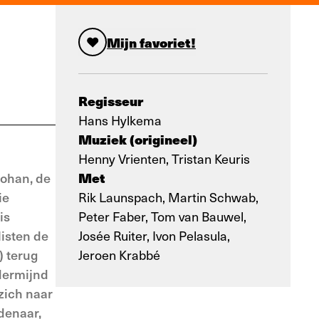
Mijn favoriet!
Regisseur
Hans Hylkema
Muziek (origineel)
Henny Vrienten, Tristan Keuris
Met
Johan, de
ie
Rik Launspach, Martin Schwab,
is
Peter Faber, Tom van Bauwel,
listen de
Josée Ruiter, Ivon Pelasula,
) terug
Jeroen Krabbé
dermijnd
zich naar
rdenaar,