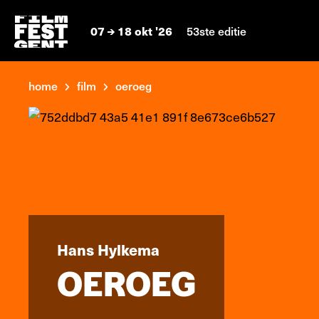
07
18 okt '26
53ste editie
home
film
oeroeg
Hans Hylkema
OEROEG