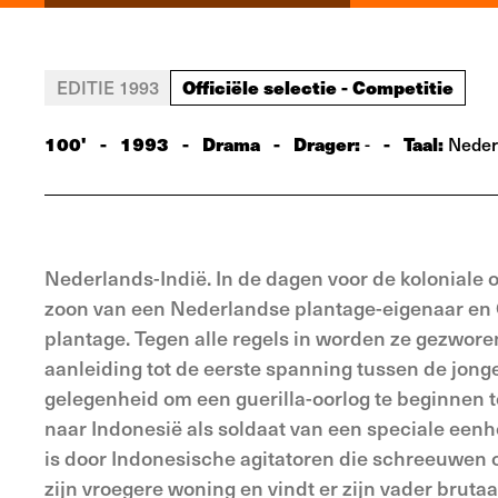
Officiële selectie - Competitie
EDITIE 1993
100'
-
1993
-
Drama
-
Drager:
-
Taal:
-
Nederl
Nederlands-Indië. In de dagen voor de koloniale
zoon van een Nederlandse plantage-eigenaar en 
plantage. Tegen alle regels in worden ze gezwor
aanleiding tot de eerste spanning tussen de jong
gelegenheid om een guerilla-oorlog te beginnen t
naar Indonesië als soldaat van een speciale een
is door Indonesische agita­toren die schreeuwen o
zijn vroegere woning en vindt er zijn vader brutaa