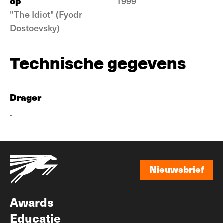
op
1999
"The Idiot" (Fyodr
Dostoevsky)
Technische gegevens
Drager
-
Nieuwsbrief
Nieuwsbrief
Awards
Educatie