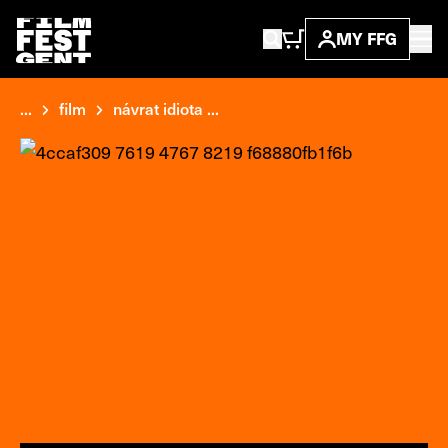
MY FFG
...
film
návrat idiota ...