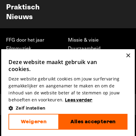
Praktisch
Nieuws
FFG door het jaar
Missie & visie
Filmmuziek
Duurzaamheid
×
Partners
Jobs, stages &
Deze website maakt gebruik van
vrijwilligerswerk bij FFG
Press & Industry
cookies.
Contact
Film indienen
Deze website gebruikt cookies om jouw surfervaring
Privacy & Disclaimer
Film Fest Friends
gemakkelijker en aangenamer te maken en om de
inhoud van de website beter af te stemmen op jouw
behoeften en voorkeuren.
Lees verder
Zelf instellen
Weigeren
Alles accepteren
hosted by
made by