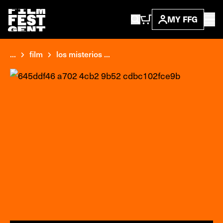
MY FFG
...
film
los misterios ...