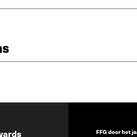
ns
wards
FFG door het ja