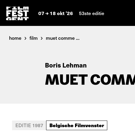
07
18 okt '26
53ste editie
home
film
muet comme ...
Boris Lehman
MUET COMM
Belgische Filmvenster
EDITIE 1987