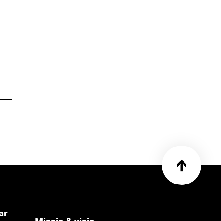
ar
Missie & visie