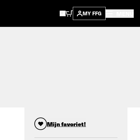
MENU
MY FFG
Mijn favoriet!