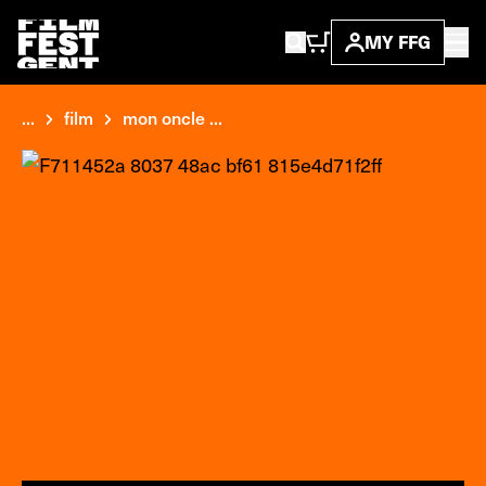
MY FFG
...
film
mon oncle ...