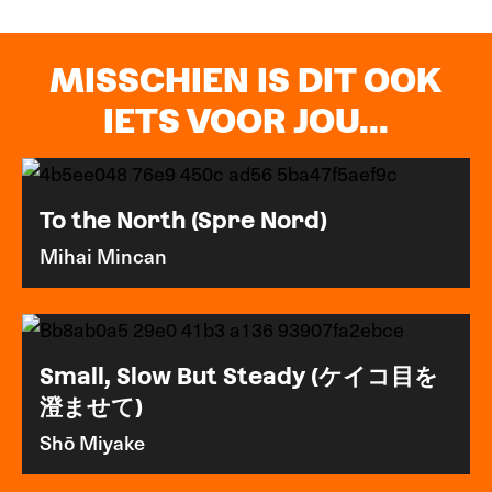
MISSCHIEN IS DIT OOK
IETS VOOR JOU...
To the North (Spre Nord)
Mihai Mincan
Small, Slow But Steady (ケイコ目を
澄ませて)
Shō Miyake