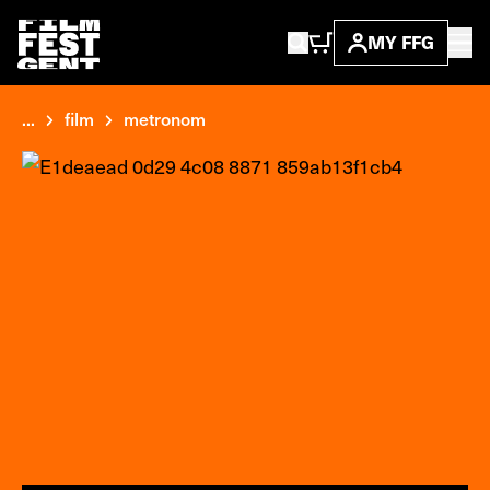
MY FFG
...
film
metronom