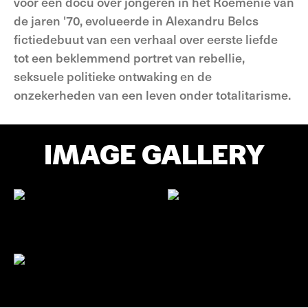
voor een docu over jongeren in het Roemenië van
de jaren '70, evolueerde in Alexandru Belcs
fictiedebuut van een verhaal over eerste liefde
tot een beklemmend portret van rebellie,
seksuele politieke ontwaking en de
onzekerheden van een leven onder totalitarisme.
IMAGE GALLERY