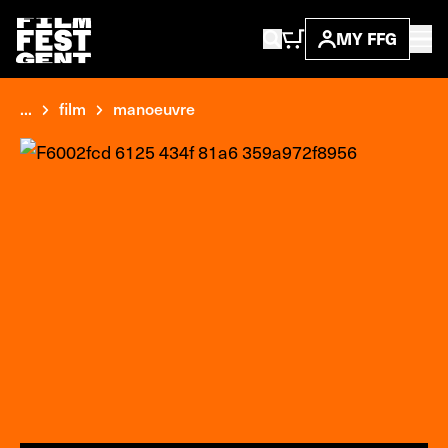
MY FFG
...
film
manoeuvre