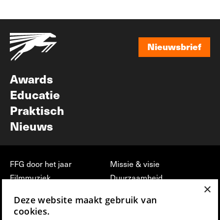
Nieuwsbrief
Nieuwsbrief
Awards
Educatie
Praktisch
Nieuws
FFG door het jaar
Missie & visie
Filmmuziek
Duurzaamheid
×
Partners
Jobs, stages &
Deze website maakt gebruik van
vrijwilligerswerk bij FFG
Press & Industry
cookies.
Contact
Film indienen