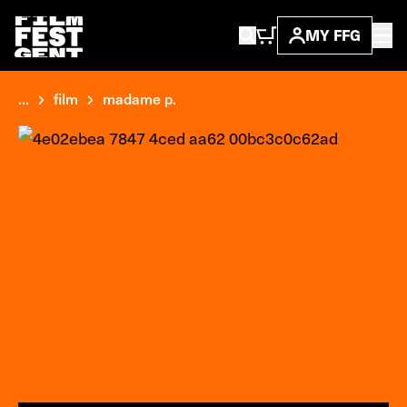
MY FFG
...
film
madame p.