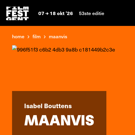
07
18 okt '26
53ste editie
home
film
maanvis
Isabel Bouttens
MAANVIS