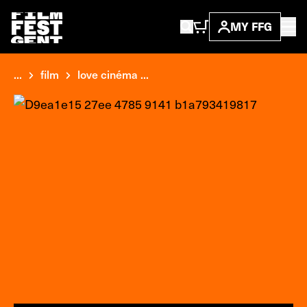
MY FFG
...
film
love cinéma ...