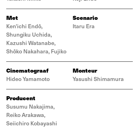
Met
Scenario
Ken'ichi Endô,
Itaru Era
Shungiku Uchida,
Kazushi Watanabe,
Shôko Nakahara, Fujiko
Cinematograaf
Monteur
Hideo Yamamoto
Yasushi Shimamura
Producent
Susumu Nakajima,
Reiko Arakawa,
Seiichiro Kobayashi