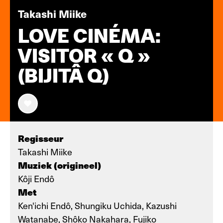
Takashi Miike
LOVE CINÉMA:
VISITOR « Q »
(BIJITÂ Q)
Regisseur
Takashi Miike
Muziek (origineel)
Kôji Endô
Met
Ken'ichi Endô, Shungiku Uchida, Kazushi
Watanabe, Shôko Nakahara, Fujiko