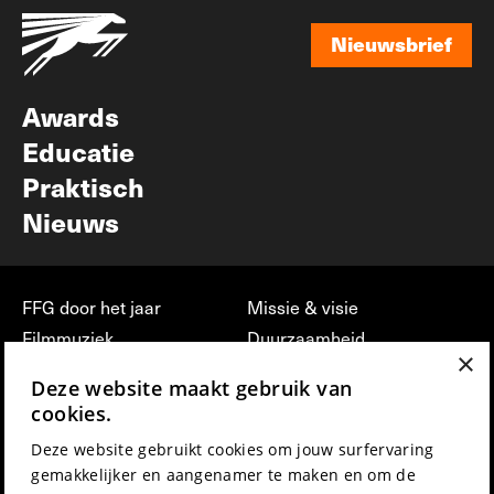
Nieuwsbrief
Nieuwsbrief
Awards
Educatie
Praktisch
Nieuws
FFG door het jaar
Missie & visie
Filmmuziek
Duurzaamheid
×
Partners
Jobs, stages &
Deze website maakt gebruik van
vrijwilligerswerk bij FFG
Press & Industry
cookies.
Contact
Film indienen
Deze website gebruikt cookies om jouw surfervaring
Privacy & Disclaimer
Film Fest Friends
gemakkelijker en aangenamer te maken en om de