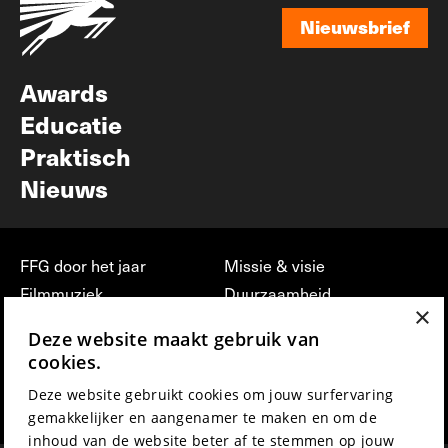
Nieuwsbrief
Nieuwsbrief
Awards
Educatie
Praktisch
Nieuws
FFG door het jaar
Missie & visie
Filmmuziek
Duurzaamheid
×
Partners
Jobs, stages &
Deze website maakt gebruik van
vrijwilligerswerk bij FFG
Press & Industry
cookies.
Contact
Film indienen
Deze website gebruikt cookies om jouw surfervaring
Privacy & Disclaimer
Film Fest Friends
gemakkelijker en aangenamer te maken en om de
inhoud van de website beter af te stemmen op jouw