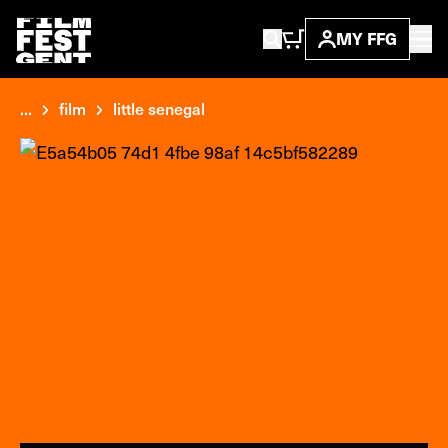
MY FFG
...
film
little senegal