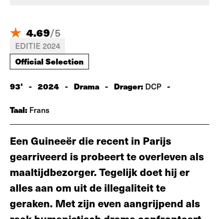
4.69
/
5
EDITIE 2024
Official Selection
93'
-
2024
-
Drama
-
Drager:
-
DCP
Taal:
Frans
Een Guineeër die recent in Parijs
gearriveerd is probeert te overleven als
maaltijdbezorger. Tegelijk doet hij er
alles aan om uit de illegaliteit te
geraken. Met zijn even aangrijpend als
raak humanistisch drama confronteert