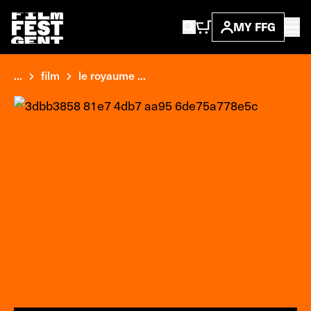
MY FFG
...
film
le royaume ...