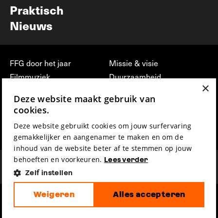
Praktisch
Nieuws
FFG door het jaar
Missie & visie
Filmmuziek
Duurzaamheid
×
Partners
Jobs, stages &
Deze website maakt gebruik van
vrijwilligerswerk bij FFG
Press & Industry
cookies.
Contact
Film indienen
Deze website gebruikt cookies om jouw surfervaring
Privacy & Disclaimer
Film Fest Friends
gemakkelijker en aangenamer te maken en om de
inhoud van de website beter af te stemmen op jouw
behoeften en voorkeuren.
Lees verder
Zelf instellen
Weigeren
Alles accepteren
hosted by
made by