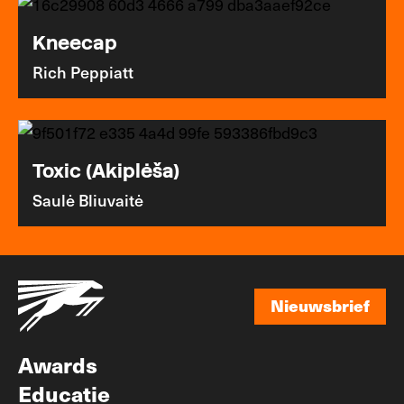
Kneecap
Rich Peppiatt
Toxic (Akiplėša)
Saulė Bliuvaitė
Nieuwsbrief
Nieuwsbrief
Awards
Educatie