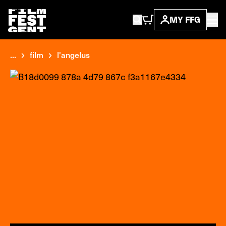
MY FFG
...
film
l'angelus