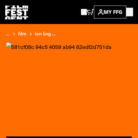
MY FFG
...
film
lan ling ...