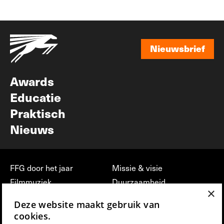
Nieuwsbrief
Nieuwsbrief
Awards
Educatie
Praktisch
Nieuws
FFG door het jaar
Missie & visie
Filmmuziek
Duurzaamheid
×
Partners
Jobs, stages &
Deze website maakt gebruik van
vrijwilligerswerk bij FFG
Press & Industry
cookies.
Contact
Film indienen