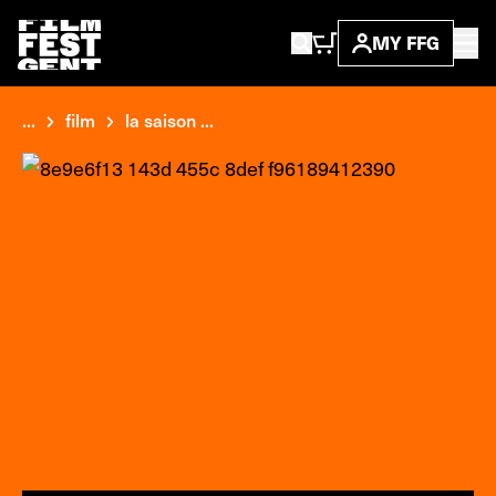
MY FFG
...
film
la saison ...