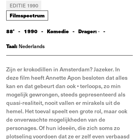
EDITIE 1990
Filmspectrum
88'
-
1990
-
Komedie
-
Drager:
-
-
Taal:
Nederlands
Zijn er krokodillen in Amsterdam? Jazeker. In
deze film heeft Annette Apon besloten dat alles
kan en dat gebeurt dan ook • terloops, zo min
mogelijk gewrongen, steeds gepresenteerd als
quasi-realiteit, nooit vallen er mirakels uit de
hemel. Het toeval speelt een grote rol, maar ook
de onverwachte mogelijkheden van de
personages. Of hun ideeën, die zich soms zo
plotseling voordoen dat ze er zelf even verbaasd