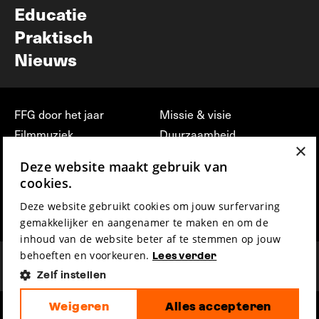
Educatie
Praktisch
Nieuws
FFG door het jaar
Missie & visie
Filmmuziek
Duurzaamheid
×
Partners
Jobs, stages &
Deze website maakt gebruik van
vrijwilligerswerk bij FFG
Press & Industry
cookies.
Contact
Film indienen
Deze website gebruikt cookies om jouw surfervaring
Privacy & Disclaimer
Film Fest Friends
gemakkelijker en aangenamer te maken en om de
inhoud van de website beter af te stemmen op jouw
behoeften en voorkeuren.
Lees verder
Zelf instellen
Weigeren
Alles accepteren
hosted by
made by