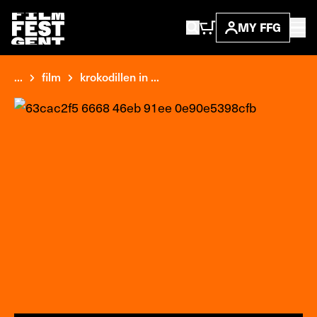
MY FFG
...
film
krokodillen in ...