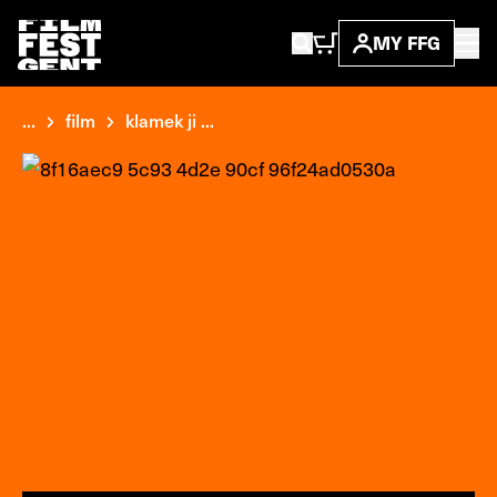
MY FFG
...
film
klamek ji ...