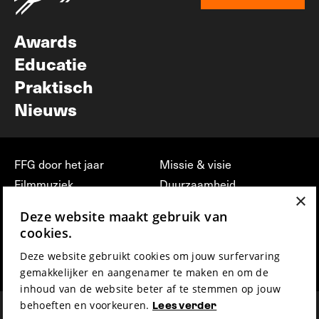
Nieuwsbrief
Awards
Educatie
Praktisch
Nieuws
FFG door het jaar
Missie & visie
Filmmuziek
Duurzaamheid
×
Partners
Jobs, stages &
Deze website maakt gebruik van
vrijwilligerswerk bij FFG
Press & Industry
cookies.
Contact
Film indienen
Deze website gebruikt cookies om jouw surfervaring
Privacy & Disclaimer
Film Fest Friends
gemakkelijker en aangenamer te maken en om de
inhoud van de website beter af te stemmen op jouw
behoeften en voorkeuren.
Lees verder