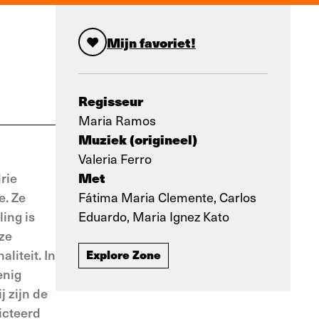
Mijn favoriet!
Regisseur
Maria Ramos
Muziek (origineel)
Valeria Ferro
Met
rie
e. Ze
Fátima Maria Clemente, Carlos
ing is
Eduardo, Maria Ignez Kato
eze
liteit. In
Explore Zone
enig
 zijn de
icteerd