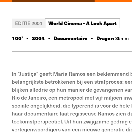
World Cinema - A Look Apart
EDITIE 2004
100'
-
2004
-
Documentaire
-
Drager:
35mm
In "Justiça" geeft Maria Ramos een beklemmend be
belangrijkste betrokkenen bij een strafproces: e
blijken alledrie op hun manier de gevangenen va
Rio de Janeiro, een metropool met vijf miljoen inw
sociale ongelijkheid, die typerend is voor de hele 
haar documentaire laat regisseuse Ramos zien da
toekomstperspectief. Uit hun zwijgzame gedrag en
vertegenwoordigers van een nieuwe generatie die