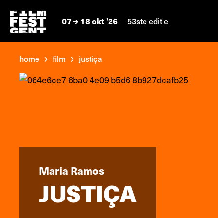
07
18 okt '26
53ste editie
home
film
justiça
Maria Ramos
JUSTIÇA