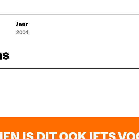
Jaar
2004
ns
EN IS DIT OOK IETS VOO