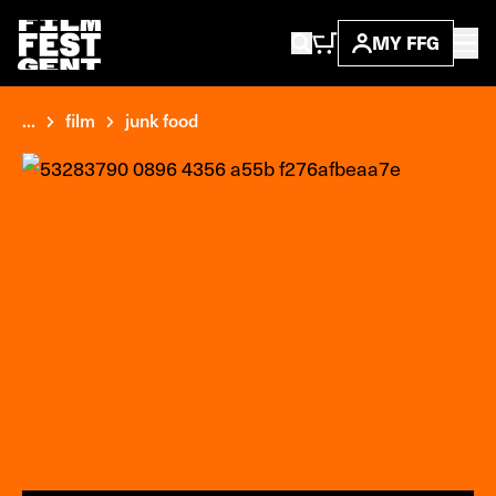
MY FFG
...
film
junk food