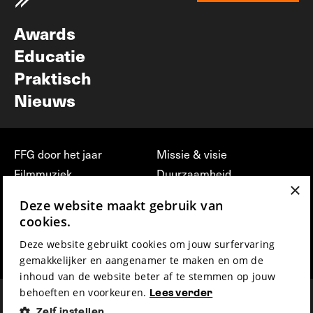
Nieuwsbrief
Awards
Educatie
Praktisch
Nieuws
FFG door het jaar
Missie & visie
Filmmuziek
Duurzaamheid
×
Partners
Jobs, stages &
Deze website maakt gebruik van
vrijwilligerswerk bij FFG
Press & Industry
cookies.
Contact
Film indienen
Deze website gebruikt cookies om jouw surfervaring
Privacy & Disclaimer
Film Fest Friends
gemakkelijker en aangenamer te maken en om de
inhoud van de website beter af te stemmen op jouw
behoeften en voorkeuren.
Lees verder
Zelf instellen