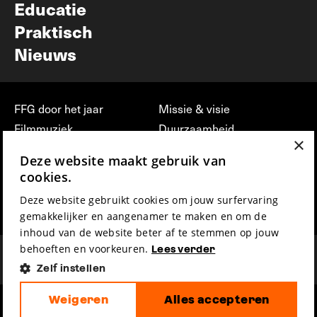
Educatie
Praktisch
Nieuws
FFG door het jaar
Missie & visie
Filmmuziek
Duurzaamheid
×
Partners
Jobs, stages &
Deze website maakt gebruik van
vrijwilligerswerk bij FFG
Press & Industry
cookies.
Contact
Film indienen
Deze website gebruikt cookies om jouw surfervaring
Privacy & Disclaimer
Film Fest Friends
gemakkelijker en aangenamer te maken en om de
inhoud van de website beter af te stemmen op jouw
behoeften en voorkeuren.
Lees verder
Zelf instellen
Weigeren
Alles accepteren
hosted by
made by