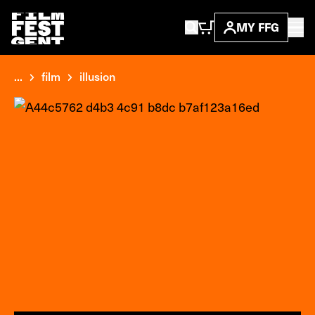
MY FFG
...
film
illusion