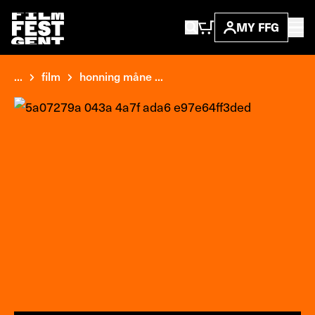
MY FFG
...
film
honning måne ...