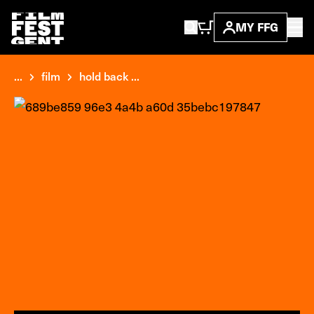
MY FFG
...
film
hold back ...