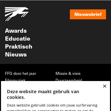
Nieuwsbrief
Nieuwsbrief
Awards
Educatie
Praktisch
Nieuws
FFG door het jaar
Missie & visie
Filmmuziek
Duurzaamheid
×
Partners
Jobs, stages &
Deze website maakt gebruik van
vrijwilligerswerk bij FFG
Press & Industry
cookies.
Contact
Film indienen
Deze website gebruikt cookies om jouw surfervaring
Privacy & Disclaimer
Film Fest Friends
gemakkelijker en aangenamer te maken en om de