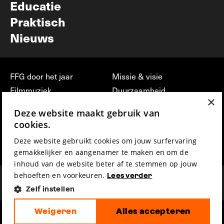
Educatie
Praktisch
Nieuws
FFG door het jaar
Missie & visie
Filmmuziek
Duurzaamheid
×
Partners
Jobs, stages &
Deze website maakt gebruik van
vrijwilligerswerk bij FFG
Press & Industry
cookies.
Contact
Film indienen
Deze website gebruikt cookies om jouw surfervaring
Privacy & Disclaimer
Film Fest Friends
gemakkelijker en aangenamer te maken en om de
inhoud van de website beter af te stemmen op jouw
behoeften en voorkeuren.
Lees verder
Zelf instellen
Weigeren
Alles accepteren
hosted by
made by