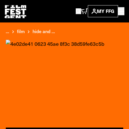
MY FFG
...
film
hide and ...