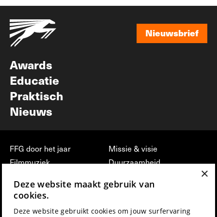
Nieuwsbrief
Nieuwsbrief
Awards
Educatie
Praktisch
Nieuws
FFG door het jaar
Missie & visie
Filmmuziek
Duurzaamheid
×
Partners
Jobs, stages &
Deze website maakt gebruik van
vrijwilligerswerk bij FFG
Press & Industry
cookies.
Contact
Film indienen
Deze website gebruikt cookies om jouw surfervaring
Privacy & Disclaimer
Film Fest Friends