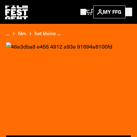
MY FFG
...
film
het kleine ...