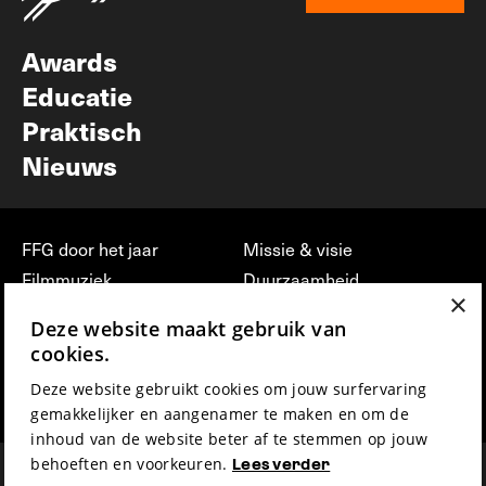
Nieuwsbrief
Awards
Educatie
Praktisch
Nieuws
FFG door het jaar
Missie & visie
Filmmuziek
Duurzaamheid
×
Partners
Jobs, stages &
Deze website maakt gebruik van
vrijwilligerswerk bij FFG
Press & Industry
cookies.
Contact
Film indienen
Deze website gebruikt cookies om jouw surfervaring
Privacy & Disclaimer
Film Fest Friends
gemakkelijker en aangenamer te maken en om de
inhoud van de website beter af te stemmen op jouw
behoeften en voorkeuren.
Lees verder