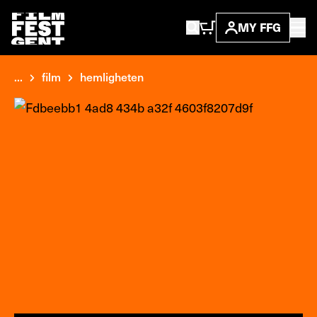
MY FFG
...
film
hemligheten