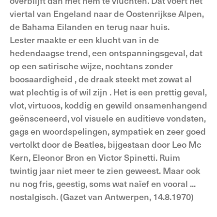
overblijft dan met hem te vluchten. Dat voert het
viertal van Engeland naar de Oostenrijkse Alpen,
de Bahama Eilanden en terug naar huis.
Lester maakte er een klucht van in de
hedendaagse trend, een ontspanningsgeval, dat
op een satirische wijze, nochtans zonder
boosaardigheid , de draak steekt met zowat al
wat plechtig is of wil zijn . Het is een prettig geval,
vlot, virtuoos, koddig en gewild onsamenhangend
geënsceneerd, vol visuele en auditieve vondsten,
gags en woordspelingen, sympatiek en zeer goed
vertolkt door de Beatles, bijgestaan door Leo Mc
Kern, Eleonor Bron en Victor Spinetti. Ruim
twintig jaar niet meer te zien ge­weest. Maar ook
nu nog fris, geestig, soms wat naïef en vooral ...
nostalgisch. (Gazet van Antwerpen, 14.8.1970)