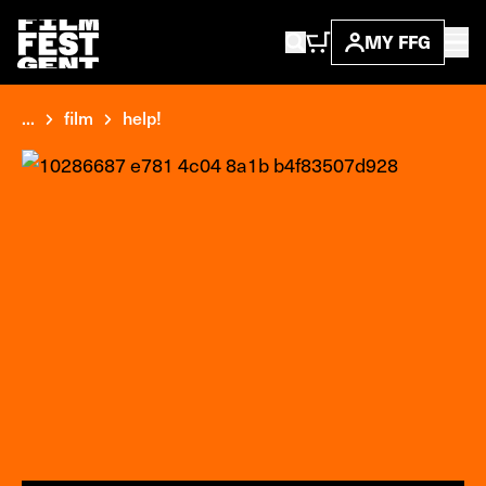
MY FFG
...
film
help!