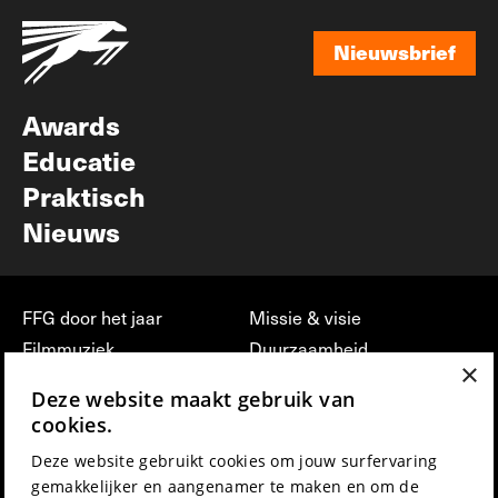
Nieuwsbrief
Nieuwsbrief
Awards
Educatie
Praktisch
Nieuws
FFG door het jaar
Missie & visie
Filmmuziek
Duurzaamheid
×
Partners
Jobs, stages &
Deze website maakt gebruik van
vrijwilligerswerk bij FFG
Press & Industry
cookies.
Contact
Film indienen
Deze website gebruikt cookies om jouw surfervaring
Privacy & Disclaimer
Film Fest Friends
gemakkelijker en aangenamer te maken en om de