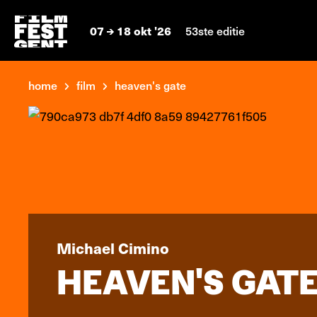
07
18 okt '26
53ste editie
home
film
heaven's gate
Michael Cimino
HEAVEN'S GAT