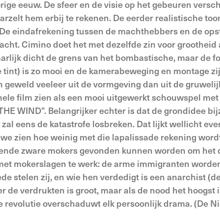
ige eeuw. De sfeer en de visie op het gebeuren versch
rzelt hem erbij te rekenen. De eerder realistische too
d. De eindafrekening tussen de machthebbers en de op
racht. Cimino doet het met dezelfde zin voor grootheid 
aarlijk dicht de grens van het bombastische, maar de fo
e tint) is zo mooi en de kamerabeweging en montage zi
n geweld veeleer uit de vormgeving dan uit de gruwelij
hele film zien als een mooi uitgewerkt schouwspel met
HE WIND”. Belangrijker echter is dat de grondidee bi
al eens de katastrofe losbreken. Dat lijkt wellicht eve
s we zien hoe weinig met die lapalissade rekening word
ldoende zware mokers gevonden kunnen worden om het 
l met mokerslagen te werk: de arme immigranten worden
stelen zij, en wie hen verdedigt is een anarchist (d
de verdrukten is groot, maar als de nood het hoogst 
 de revolutie overschaduwt elk persoonlijk drama. (De N