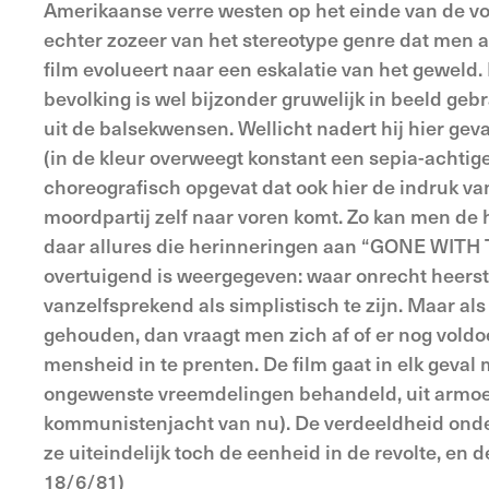
Amerikaanse verre westen op het einde van de vor
echter zozeer van het stereotype genre dat men aa
film evolueert naar een eskalatie van het gewel
bevolking is wel bijzonder gruwelijk in beeld geb
uit de balsekwensen. Wellicht nadert hij hier gev
(in de kleur overweegt konstant een sepia-achtig
choreografisch opgevat dat ook hier de indruk va
moordpartij zelf naar voren komt. Zo kan men de 
daar allures die herinneringen aan “GONE WITH T
overtuigend is weergegeven: waar onrecht heerst z
vanzelfsprekend als simplistisch te zijn. Maar al
gehouden, dan vraagt men zich af of er nog vo
mensheid in te prenten. De film gaat in elk geva
ongewenste vreemdelingen behandeld, uit armoede 
kommunistenjacht van nu). De verdeeldheid onder 
ze uiteindelijk toch de eenheid in de revolte, en
18/6/81)