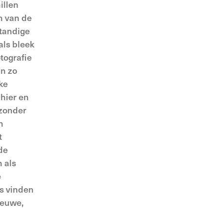
illen
n van de
standige
als bleek
tografie
jn zo
ke
 hier en
jzonder
n
t
de
 als
e
is vinden
ieuwe,