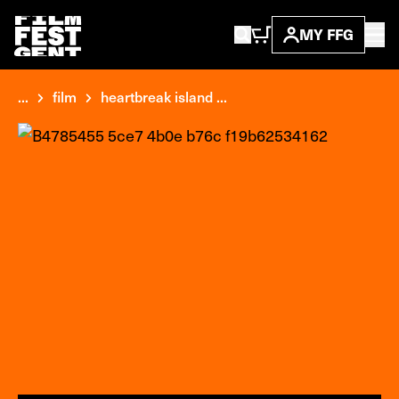
MY FFG
...
film
heartbreak island ...