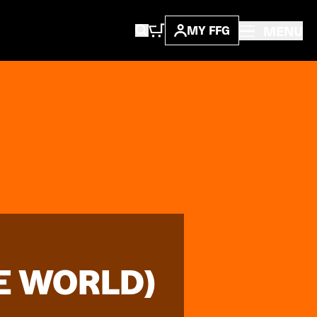
MENU
MY FFG
E WORLD)