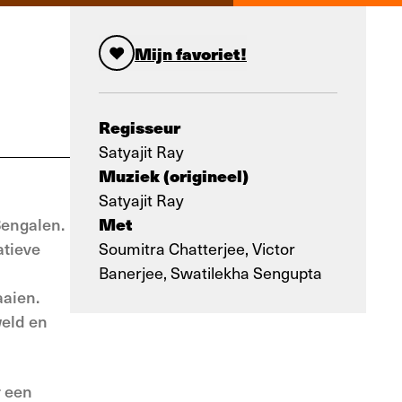
Mijn favoriet!
Regisseur
Satyajit Ray
Muziek (origineel)
Satyajit Ray
Met
Bengalen.
atieve
Soumitra Chatterjee, Victor
Banerjee, Swatilekha Sengupta
aaien.
weld en
r een