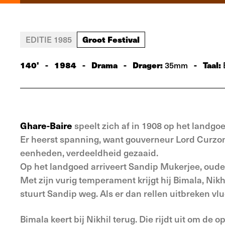
Groot Festival
EDITIE 1985
140'
-
1984
-
Drama
-
Drager:
-
Taal:
35mm
Ghare-Baire
speelt zich af in 1908 op het landgoe
Er heerst spanning, want gouverneur Lord Curzon 
eenheden, verdeeldheid gezaaid.
Op het landgoed arriveert Sandip Mukerjee, oude vr
Met zijn vurig temperament krijgt hij Bimala, Nikhi
stuurt Sandip weg. Als er dan rellen uitbreken vl
Bimala keert bij Nikhil terug. Die rijdt uit om d