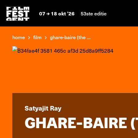
07
18 okt '26
53ste editie
home
film
ghare-baire (the ...
Satyajit Ray
GHARE-BAIRE 