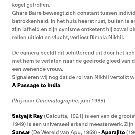
kogel getroffen.
Ghare Baire beweegt zich constant tussen indivi
betrokkenheid. In het huis heerst rust, buiten is
zijn lafheid en zijn cynisme ontketent hij zowel b
rellen uitlokt en vlucht, verliest Bimala Nikhil.
De camera beeldt dit schitterend uit door het lic
met hem te verlaten naar de geelrode gloed van d
een wenende vrouw.
Signaleren wij nog dat de rol van Nikhil vertolkt
A Passage to India
.
(Vrij naar
Cinématographe
, juni 1985)
Satyajit Ray
(Calcutta, 1921) is een van de groots
1949) is een universeel erkend meesterwerk. Zijn 
Sansar
(De Wereld van Apu, 1959) -
Aparajito
(19