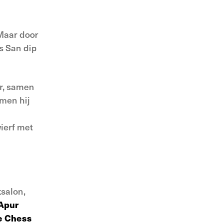
 Maar door
ls San dip
er, samen
omen hij
wierf met
salon,
Apur
e Chess