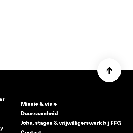
ar
Missie & visie
Duurzaamheid
Jobs, stages & vrijwilligerswerk bij FFG
ry
Contact