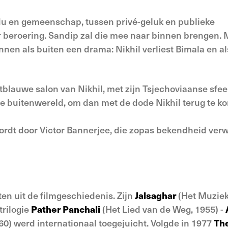
du en gemeenschap, tussen privé-geluk en publieke
 er beroering. Sandip zal die mee naar binnen brengen.
innen als buiten een drama: Nikhil verliest Bimala en a
htblauwe salon van Nikhil, met zijn Tsjechoviaanse sfe
e buitenwereld, om dan met de dode Nikhil terug te k
 wordt door Victor Bannerjee, die zopas bekendheid ver
ten uit de filmgeschiedenis. Zijn
Jalsaghar
(Het Muziek
trilogie
Pather Panchali
(Het Lied van de Weg, 1955) -
60) werd internationaal toegejuicht. Volgde in 1977
Th