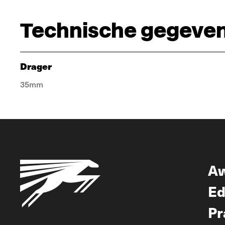
Technische gegeve
Drager
35mm
A
Ed
Pr