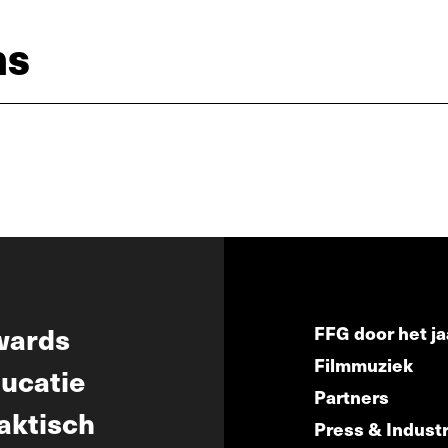
ns
wards
FFG door het ja
Filmmuziek
ucatie
Partners
aktisch
Press & Indust