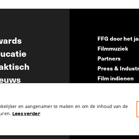
wards
FFG door het ja
Filmmuziek
ucatie
Partners
aktisch
Press & Indust
euws
Film indienen
Film Fest Frien
akkelijker en aangenamer te maken en om de inhoud van de
uren.
Lees verder
hosted by