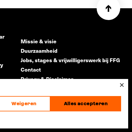
ar
Missie & visie
Duurzaamheid
Jobs, stages & vrijwilligerswerk bij FFG
ry
Contact
Privacy & Disclaimer
ds
×
Weigeren
Alles accepteren
made by