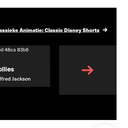
assieke Animatie: Classic Disney Shorts
llies
Flowers and Trees
lfred Jackson
Burt Gillett