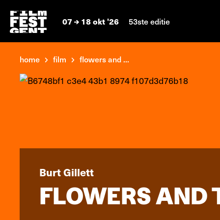
07
18 okt '26
53ste editie
home
film
flowers and ...
Burt Gillett
FLOWERS AND 