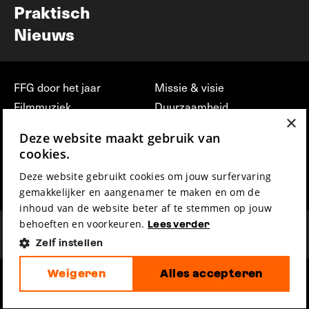
Praktisch
Nieuws
FFG door het jaar
Missie & visie
Filmmuziek
Duurzaamheid
×
Partners
Jobs, stages &
Deze website maakt gebruik van
vrijwilligerswerk bij FFG
Press & Industry
cookies.
Contact
Film indienen
Deze website gebruikt cookies om jouw surfervaring
Privacy & Disclaimer
Film Fest Friends
gemakkelijker en aangenamer te maken en om de
inhoud van de website beter af te stemmen op jouw
behoeften en voorkeuren.
Lees verder
Zelf instellen
Weigeren
Alles accepteren
hosted by
made by