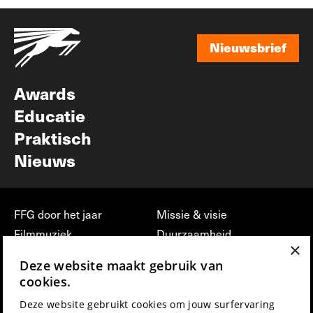
Nieuwsbrief
Nieuwsbrief
Awards
Educatie
Praktisch
Nieuws
FFG door het jaar
Missie & visie
Filmmuziek
Duurzaamheid
×
Partners
Jobs, stages &
Deze website maakt gebruik van
vrijwilligerswerk bij FFG
Press & Industry
cookies.
Contact
Film indienen
Deze website gebruikt cookies om jouw surfervaring
Privacy & Disclaimer
Film Fest Friends