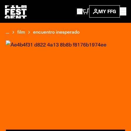
MY FFG
...
film
encuentro inesperado