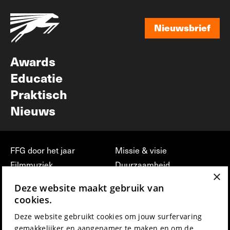
Nieuwsbrief
Nieuwsbrief
Awards
Educatie
Praktisch
Nieuws
FFG door het jaar
Missie & visie
Filmmuziek
Duurzaamheid
×
Partners
Jobs, stages &
Deze website maakt gebruik van
vrijwilligerswerk bij FFG
Press & Industry
cookies.
Contact
Film indienen
Deze website gebruikt cookies om jouw surfervaring
Privacy & Disclaimer
Film Fest Friends
gemakkelijker en aangenamer te maken en om de