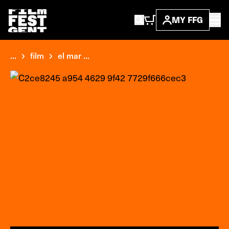
MY FFG
...
film
el mar ...