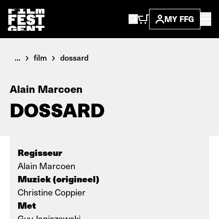
MY FFG
...
film
dossard
Alain Marcoen
DOSSARD
Regisseur
Alain Marcoen
Muziek (origineel)
Christine Coppier
Met
Guy Janiszewski