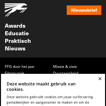
Nieuwsbrief
Nieuwsbrief
Awards
Educatie
Praktisch
Nieuws
FFG door het jaar
Missie & visie
Filmmuziek
Duurzaamheid
×
Partners
Jobs, stages &
Deze website maakt gebruik van
vrijwilligerswerk bij FFG
Press & Industry
cookies.
Contact
Film indienen
Deze website gebruikt cookies om jouw surfervaring
Privacy & Disclaimer
Film Fest Friends
gemakkelijker en aangenamer te maken en om de