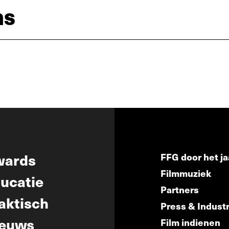
ns
wards
FFG door het ja
Filmmuziek
ucatie
Partners
aktisch
Press & Indust
euws
Film indienen