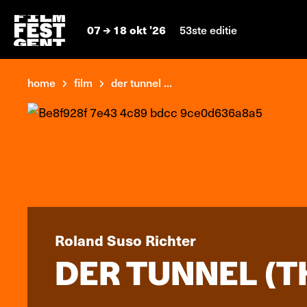
07
18 okt '26
53ste editie
home
film
der tunnel ...
Roland Suso Richter
DER TUNNEL (T