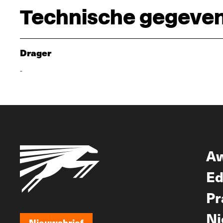
Technische gegeve
Drager
-
A
Ed
Pr
Ni
Nieuwsbrief