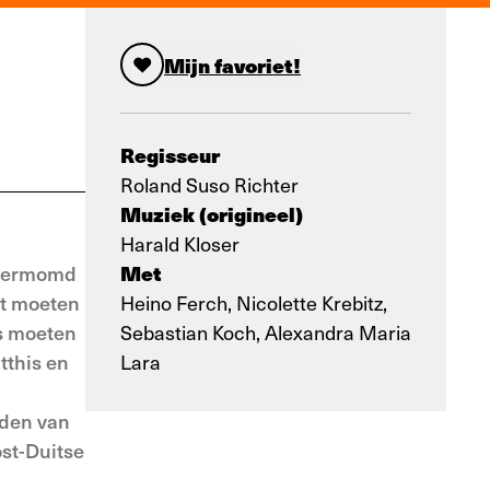
Mijn favoriet!
Regisseur
Roland Suso Richter
Muziek (origineel)
Harald Kloser
Met
, vermomd
ft moeten
Heino Ferch, Nicolette Krebitz,
is moeten
Sebastian Koch, Alexandra Maria
tthis en
Lara
lden van
st-Duitse