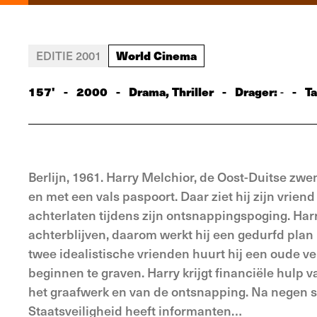
World Cinema
EDITIE 2001
157'
-
2000
-
Drama, Thriller
-
Drager:
-
Ta
-
Berlijn, 1961. Harry Melchior, de Oost-Duitse zw
en met een vals paspoort. Daar ziet hij zijn vrien
achterlaten tijdens zijn ontsnappingspoging. Harry
achterblijven, daarom werkt hij een gedurfd pla
twee idealistische vrienden huurt hij een oude ve
beginnen te graven. Harry krijgt financiële hulp v
het graafwerk en van de ontsnapping. Na negen 
Staatsveiligheid heeft informanten…