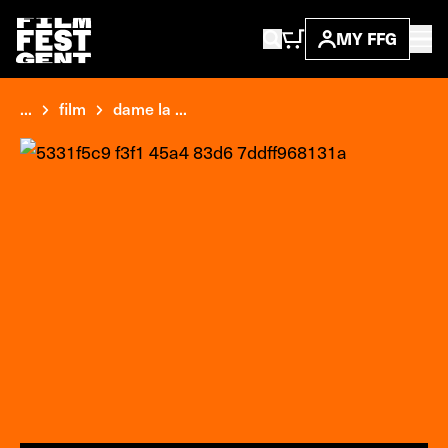
MY FFG
...
film
dame la ...