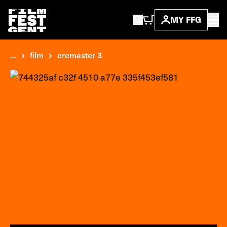
MY FFG
...
film
cremaster 3