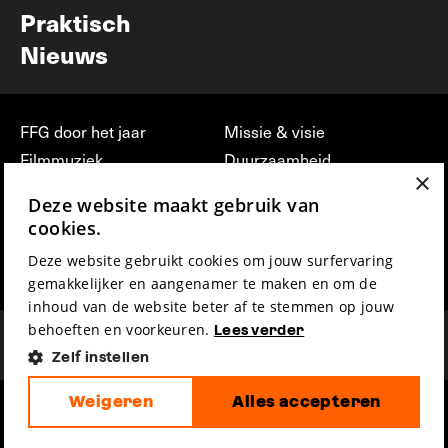
Praktisch
Nieuws
FFG door het jaar
Missie & visie
Filmmuziek
Duurzaamheid
×
Partners
Jobs, stages &
Deze website maakt gebruik van
vrijwilligerswerk bij FFG
Press & Industry
cookies.
Contact
Film indienen
Deze website gebruikt cookies om jouw surfervaring
Privacy & Disclaimer
Film Fest Friends
gemakkelijker en aangenamer te maken en om de
inhoud van de website beter af te stemmen op jouw
behoeften en voorkeuren.
Lees verder
Zelf instellen
Weigeren
Alles accepteren
hosted by
made by