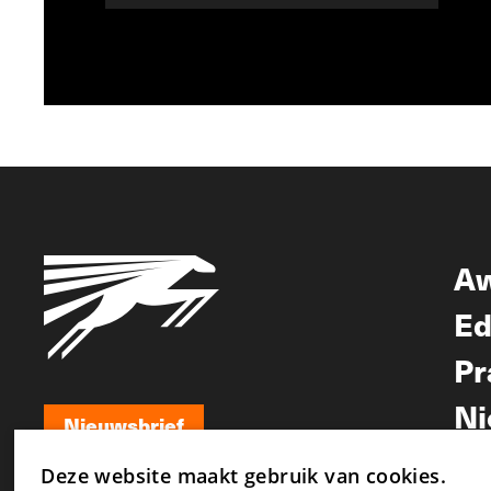
A
Ed
Pr
Ni
Nieuwsbrief
Nieuwsbrief
Deze website maakt gebruik van cookies.