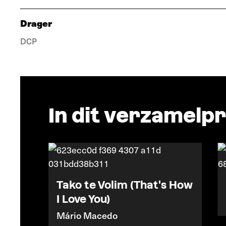
Drager
DCP
In dit verzamel
Tako te Volim (That's How
I Love You)
Mário Macedo