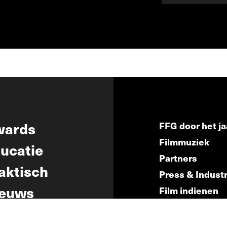
wards
FFG door het ja
Filmmuziek
ucatie
Partners
aktisch
Press & Indust
euws
Film indienen
Film Fest Frien