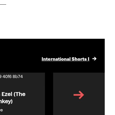
International Shorts I
Ezel (The
Panadrilo
nkey)
Marcela Heilbron
re