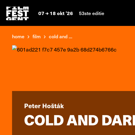
07
18 okt '26
53ste editie
home
film
cold and ...
Peter Hošták
COLD AND DAR