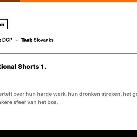
on
:
-
Taal:
DCP
Slovaaks
tional Shorts 1.
rtelt over hun harde werk, hun dronken streken, het g
kere sfeer van het bos.