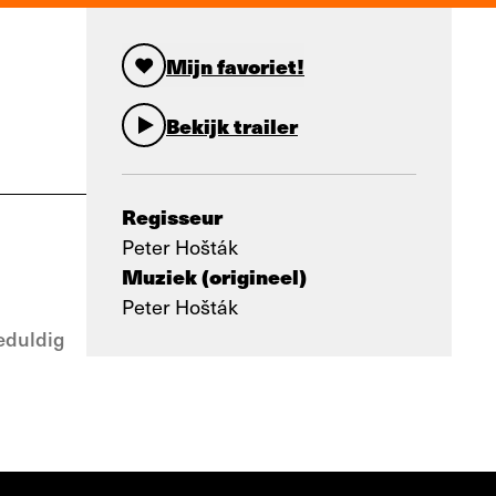
Mijn favoriet!
Bekijk trailer
Regisseur
Peter Hošták
Muziek (origineel)
Peter Hošták
eduldig