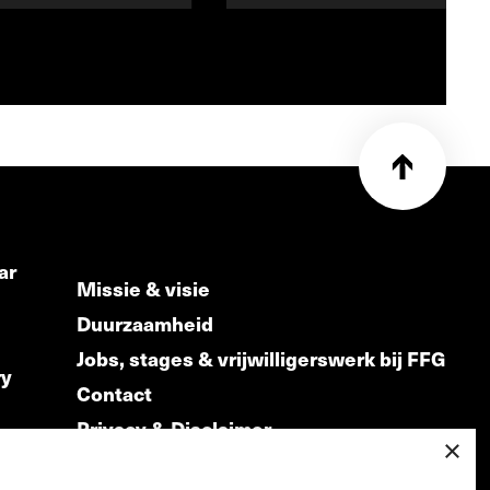
ar
Missie & visie
Duurzaamheid
Jobs, stages & vrijwilligerswerk bij FFG
ry
Contact
Privacy & Disclaimer
ds
×