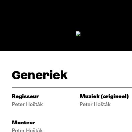
Generiek
Regisseur
Muziek (origineel)
Peter Hošták
Peter Hošták
Monteur
Peter Hošták