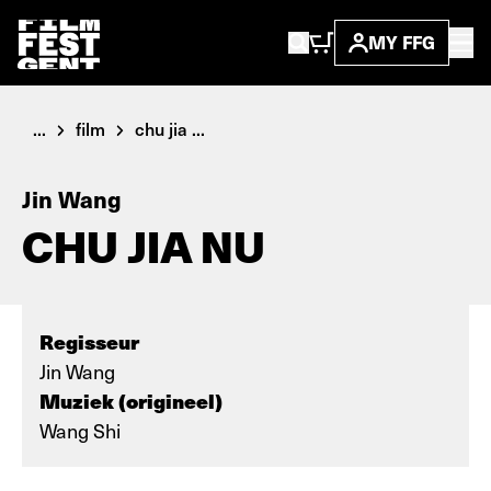
MY FFG
...
film
chu jia ...
Jin Wang
CHU JIA NU
Regisseur
Jin Wang
Muziek (origineel)
Wang Shi