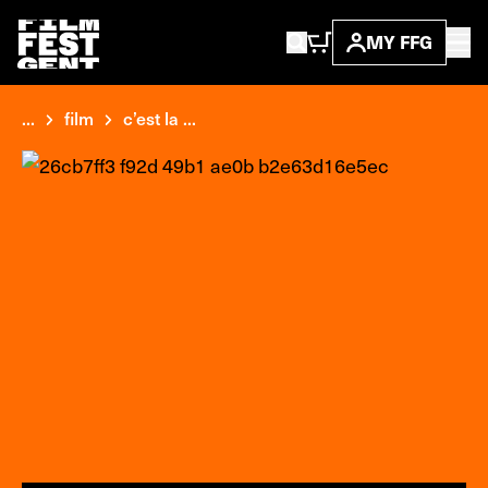
MY FFG
...
film
c’est la ...