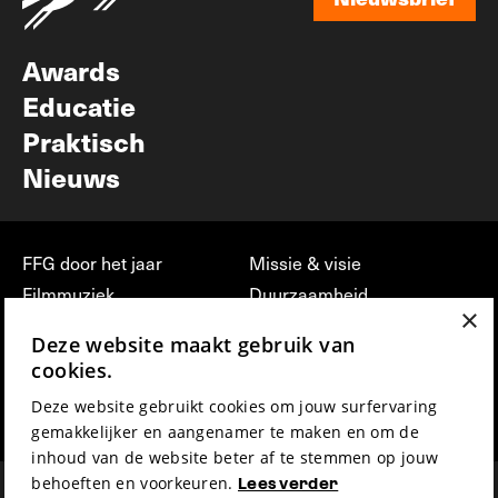
Nieuwsbrief
Awards
Educatie
Praktisch
Nieuws
FFG door het jaar
Missie & visie
Filmmuziek
Duurzaamheid
×
Partners
Jobs, stages &
Deze website maakt gebruik van
vrijwilligerswerk bij FFG
Press & Industry
cookies.
Contact
Film indienen
Deze website gebruikt cookies om jouw surfervaring
Privacy & Disclaimer
Film Fest Friends
gemakkelijker en aangenamer te maken en om de
inhoud van de website beter af te stemmen op jouw
behoeften en voorkeuren.
Lees verder