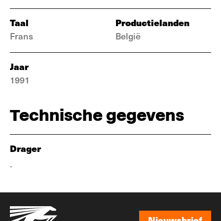
Taal
Productielanden
Frans
België
Jaar
1991
Technische gegevens
Drager
-
Nieuwsbrief