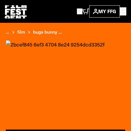
MY FFG
...
film
bugs bunny ...