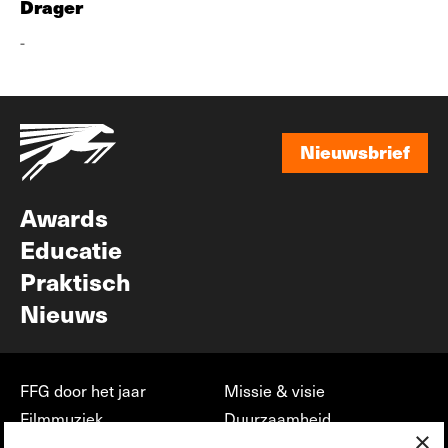
Drager
-
Nieuwsbrief
Nieuwsbrief
Awards
Educatie
Praktisch
Nieuws
FFG door het jaar
Missie & visie
Filmmuziek
Duurzaamheid
×
Partners
Jobs, stages &