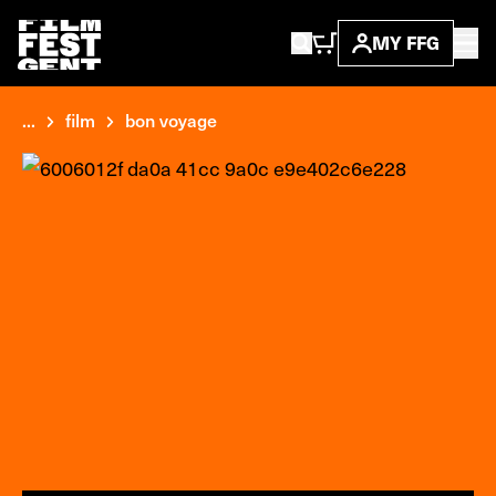
MY FFG
...
film
bon voyage