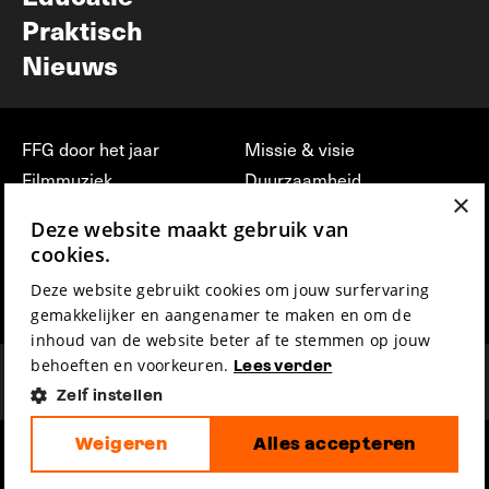
Praktisch
Nieuws
FFG door het jaar
Missie & visie
Filmmuziek
Duurzaamheid
×
Partners
Jobs, stages &
Deze website maakt gebruik van
vrijwilligerswerk bij FFG
Press & Industry
cookies.
Contact
Film indienen
Deze website gebruikt cookies om jouw surfervaring
Privacy & Disclaimer
Film Fest Friends
gemakkelijker en aangenamer te maken en om de
inhoud van de website beter af te stemmen op jouw
behoeften en voorkeuren.
Lees verder
Zelf instellen
Weigeren
Alles accepteren
hosted by
made by