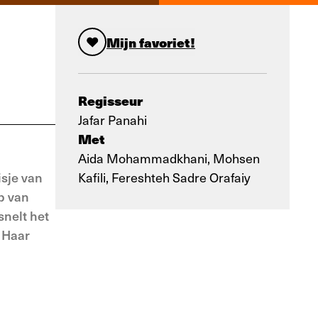
Mijn favoriet!
Regisseur
Jafar Panahi
Met
Aida Mohammadkhani, Mohsen
isje van
Kafili, Fereshteh Sadre Orafaiy
p van
snelt het
. Haar