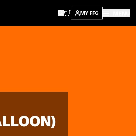
MENU
MY FFG
ALLOON)