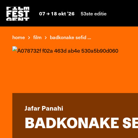
07
18 okt '26
53ste editie
home
film
badkonake sefid ...
Jafar Panahi
BADKONAKE SE