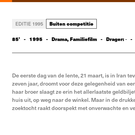
Buiten competitie
EDITIE 1995
85'
-
1995
-
Drama, Familiefilm
-
Drager:
-
-
De eerste dag van de lente, 21 maart, is in Iran t
zeven jaar, droomt voor deze gelegenheid van een 
haar broer slaagt ze erin het allerlaatste geldbilj
huis uit, op weg naar de winkel. Maar in de drukke
zoektocht raakt doorspekt met onverwachte en ver