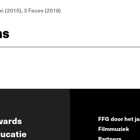
xi (2015), 3 Faces (2018)
ns
wards
FFG door het ja
Filmmuziek
ucatie
Partners